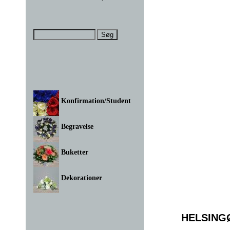
Konfirmation/Student
Begravelse
Buketter
Dekorationer
HELSING