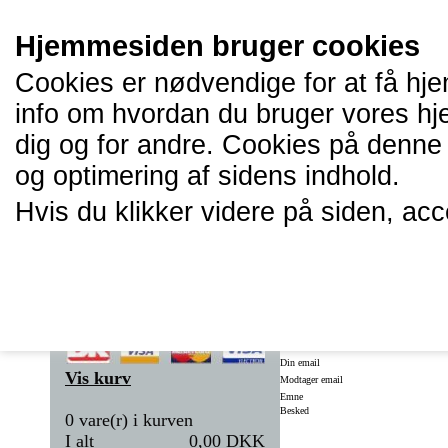
Hjemmesiden bruger cookies
Cookies er nødvendige for at få hje
info om hvordan du bruger vores hj
dig og for andre. Cookies på denne 
og optimering af sidens indhold.
Hvis du klikker videre på siden, ac
Forside
Anbefal til en ven
Din email
Vis kurv
Modtager email
Emne
Besked
0 vare(r) i kurven
I alt
0,00 DKK