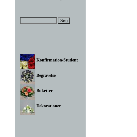
Konfirmation/Student
Begravelse
Buketter
Dekorationer